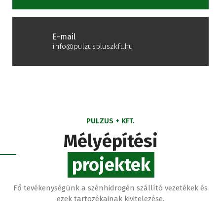
E-mail
info@pulzuspluszkft.hu
PULZUS + KFT.
Mélyépítési
projektek
Fő tevékenységünk a szénhidrogén szállító vezetékek és
ezek tartozékainak kivitelezése.