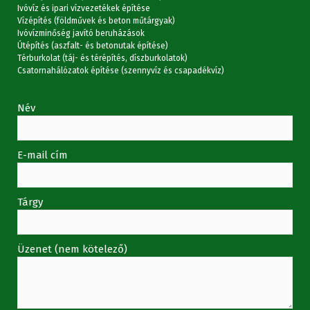
Ivóvíz és ipari vízvezetékek építése
Vízépítés (földművek és beton műtárgyak)
Ivóvízminőség javító beruházások
Útépítés (aszfalt- és betonutak építése)
Térburkolat (táj- és térépítés, díszburkolatok)
Csatornahálózatok építése (szennyvíz és csapadékvíz)
Név
E-mail cím
Tárgy
Üzenet (nem kötelező)