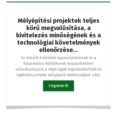
Mélyépítési projektek teljes
körű megvalósítása, a
kivitelezés minőségének és a
technológiai követelmények
ellenőrzése...
Az elmúlt évtizedek tapasztalatának és a
folyamatos fejlődésnek köszönhetően
vállalkozásunk a régió egyik legsokoldalúbb és
legfelkészültebb mélyépítő kivitelezőjévé nőtt.
C
é
g
ü
n
k
r
ő
l